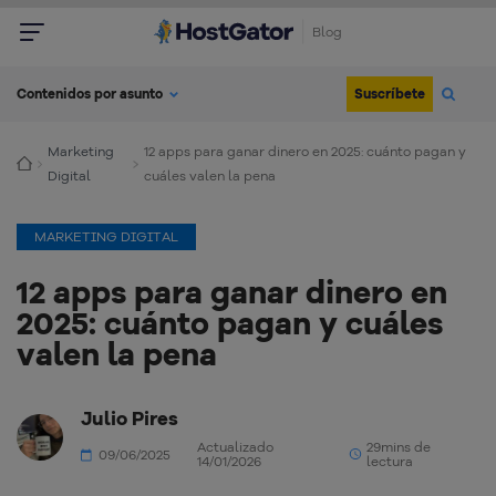
Blog
Suscríbete
Contenidos por asunto
Marketing
12 apps para ganar dinero en 2025: cuánto pagan y
Digital
cuáles valen la pena
MARKETING DIGITAL
12 apps para ganar dinero en
2025: cuánto pagan y cuáles
valen la pena
Julio Pires
Actualizado
29mins de
09/06/2025
14/01/2026
lectura