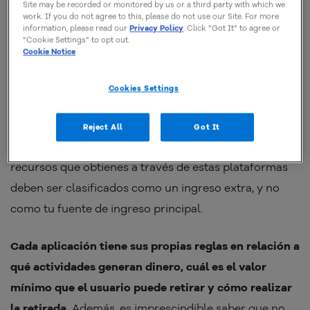
Site may be recorded or monitored by us or a third party with which we
work. If you do not agree to this, please do not use our Site. For more
information, please read our
Privacy Policy
. Click “Got It” to agree or
“Cookie Settings” to opt out.
Cookie Notice
É possível ganhar dinheiro com
aplicativos?
Cookies Settings
Sí, es posible ganar dinero con aplicaciones
. Sin
Reject All
Got It
embargo, es fundamental tener en cuenta que los
recursos que obtienes a través de estas plataformas
deben ser clasificados como un ingreso extra, y no
como tu fuente de ingreso principal.
Cada aplicación tiene sus propias reglas en relación a
qué actividades generan dinero, cuál es el valor
mínimo que el usuario puede retirar y cómo realizar
la retirada.
Además, es imprescindible saber que no