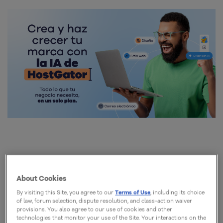
About Cookies
Vea también:
By visiting this Site, you agree to our
Terms of Use
, including its choice
of law, forum selection, dispute resolution, and class-action waiver
Cómo ganar dinero con IA: estrategias, ideas y
provisions. You also agree to our use of cookies and other
technologies that monitor your use of the Site. Your interactions on the
ventajas