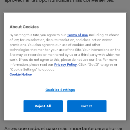
¿Cómo ahorrar en el Buen Fin
2024?
About Cookies
By visiting this Site, you agree to our
Terms of Use
, including its choice
of law, forum selection, dispute resolution, and class-action waiver
No hay una fórmula mágica para ahorrar en el Buen
provisions. You also agree to our use of cookies and other
technologies that monitor your use of the Site. Your interactions on the
Fin 2024, pero
sí puedes realizar algunas acciones y
Site may be recorded or monitored by us or a third party with which we
work. If you do not agree to this, please do not use our Site. For more
aplicar ciertas estrategias
para aprovechar las
information, please read our
Privacy Policy
. Click “Got It” to agree or
mejores oportunidades sin gastar de más.
“Cookie Settings” to opt out.
Cookie Notice
¡Toma nota, porque aquí te compartimos los mejores
Cookies Settings
tips!
Reject All
Got It
Ten una lista de prioridades
Antes que nada, el paso más importante para ahorrar