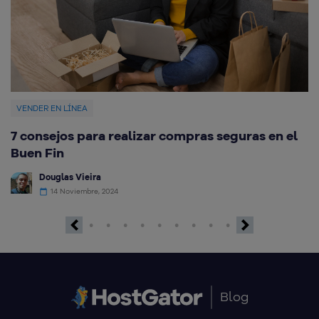
VENDER EN LÍNEA
V
7 consejos para realizar compras seguras en el
C
Buen Fin
g
Douglas Vieira
14 Noviembre, 2024
Previous
Next
Blog