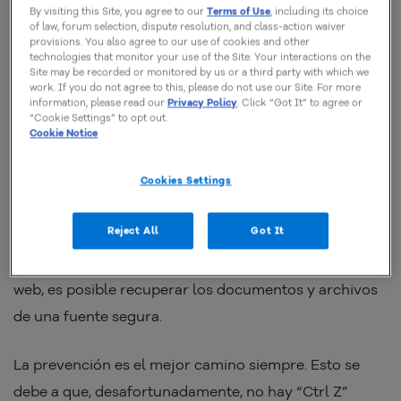
By visiting this Site, you agree to our
Terms of Use
, including its choice
pensar en ella cuando suceda algo imprevisto. A
of law, forum selection, dispute resolution, and class-action waiver
provisions. You also agree to our use of cookies and other
continuación, te mostramos cómo realizar un backup
technologies that monitor your use of the Site. Your interactions on the
en la nube.
Site may be recorded or monitored by us or a third party with which we
work. If you do not agree to this, please do not use our Site. For more
information, please read our
Privacy Policy
. Click “Got It” to agree or
“Cookie Settings” to opt out.
¿Qué es backup?
Cookie Notice
Para comprender qué es backup, debes saber que el
Cookies Settings
término en inglés significa copia de seguridad de tus
Reject All
Got It
archivos y sirve para restaurar estos archivos en el
sistema. Es decir, si tienes algún problema con el sitio
web, es posible recuperar los documentos y archivos
de una fuente segura.
La prevención es el mejor camino siempre. Esto se
debe a que, desafortunadamente, no hay “Ctrl Z”