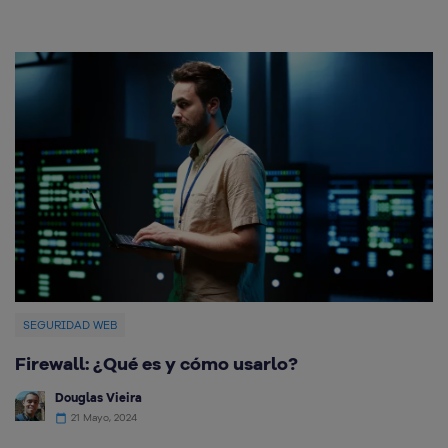
SEGURIDAD WEB
Firewall: ¿Qué es y cómo usarlo?
Q
e
Douglas Vieira
21 Mayo, 2024