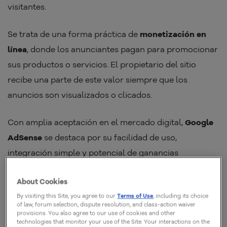
visitantes.
Se trata de una forma práctica de
monetización en
línea
, donde los anunciantes pagan para promocionar
sus productos o servicios. El propietario del sitio
recibe una parte de este valor siempre que los
anuncios son visualizados o clicados.
Con amplia aceptación en el mercado digital,
Google
AdSense
se destaca por su facilidad de uso,
integración simple y potencial de ganancias
recurrentes, incluso en proyectos con tráfico
About Cookies
moderado.
By visiting this Site, you agree to our
Terms of Use
, including its choice
of law, forum selection, dispute resolution, and class-action waiver
provisions. You also agree to our use of cookies and other
Cómo agregar Google Adsense en
technologies that monitor your use of the Site. Your interactions on the