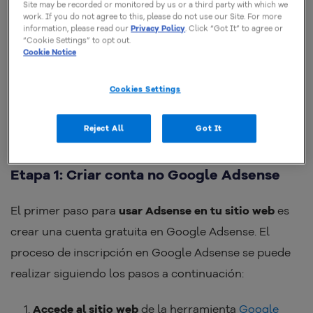
WordPress
Site may be recorded or monitored by us or a third party with which we
work. If you do not agree to this, please do not use our Site. For more
information, please read our
Privacy Policy
. Click “Got It” to agree or
“Cookie Settings” to opt out.
Agregar Google Adsense en WordPress
es posible
Cookie Notice
utilizando plugins que facilitan mucho la instalación e
integración del CMS con Google Adsense. A
Cookies Settings
continuación, puedes ver un paso a paso para agregar
el
Adsense en WordPress
.
Reject All
Got It
Etapa 1: Criar conta no Google Adsense
El primer paso para
usar Adsense en tu sitio web
es
crear una cuenta gratuita en Google Adsense. El
proceso de inscripción en Google Adsense se puede
realizar siguiendo los pasos a continuación:
Accede al sitio web
de la herramienta
Google