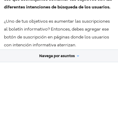
diferentes intenciones de búsqueda de los usuarios.
¿Uno de tus objetivos es aumentar las suscripciones
al boletín informativo? Entonces, debes agregar ese
botón de suscripción en páginas donde los usuarios
con intención informativa aterrizan.
Navega por asuntos
¿Un visitante tiene una intención transaccional (es
decir, quiere comprar algo)? Asegúrate de que llegue
a la página correcta. Si alguien busca el término
“Producto x”, no quieres que llegue a un post de blog
que discuta un tema relacionado con ese producto.
Idealmente, quieres que llegue a una página dedicada
al “Producto x”. Sin embargo, una página de categoría
con varias variaciones del “Producto x” también