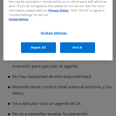
disponibilidad y pueden tolerar pausas eventuales
Site may be recorded or monitored by us or a third party with which we
work. If you do not agree to this, please do not use our Site. For more
causadas por cortes de energía eléctrica.
information, please read our
Privacy Policy
. Click “Got It” to agree or
“Cookie Settings” to opt out.
Cookie Notice
Si todavía no has logrado decidirte, revisa a
continuación cuándo conviene usar cada opción.
Cookies Settings
Elige Mac mini si…
Reject All
Got It
Ya tiene el dispositivo o quiere hacer una única
inversión para ejecutar el agente.
No hay necesidad de alta disponibilidad.
Necesita tener control total sobre el entorno y los
datos.
Va a ejecutar solo un agente de IA.
No va a necesitar escalar la operación.