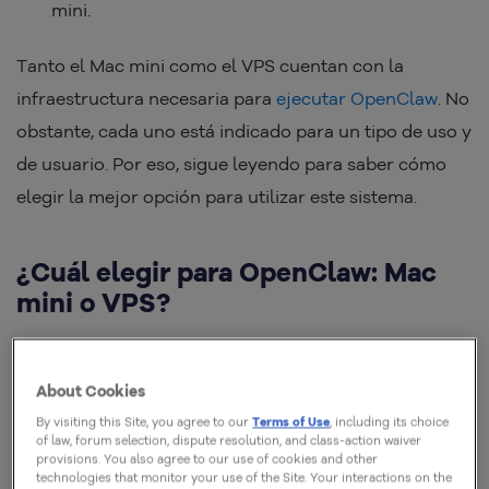
mini.
Tanto el Mac mini como el VPS cuentan con la
infraestructura necesaria para
ejecutar OpenClaw
. No
obstante, cada uno está indicado para un tipo de uso y
de usuario. Por eso, sigue leyendo para saber cómo
elegir la mejor opción para utilizar este sistema.
¿Cuál elegir para OpenClaw: Mac
mini o VPS?
El
VPS
es la mejor alternativa para los usuarios que
About Cookies
necesitan correr OpenClaw 24/7, sin interrupciones y
By visiting this Site, you agree to our
Terms of Use
, including its choice
con monitoreo constante. En cambio, el Mac mini es la
of law, forum selection, dispute resolution, and class-action waiver
opción ideal para quienes no requieren alta
provisions. You also agree to our use of cookies and other
technologies that monitor your use of the Site. Your interactions on the