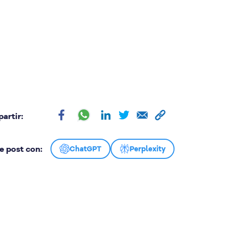
dispute
technologies
 us or a third
mation, please
ot It
artir:
e post con:
ChatGPT
Perplexity