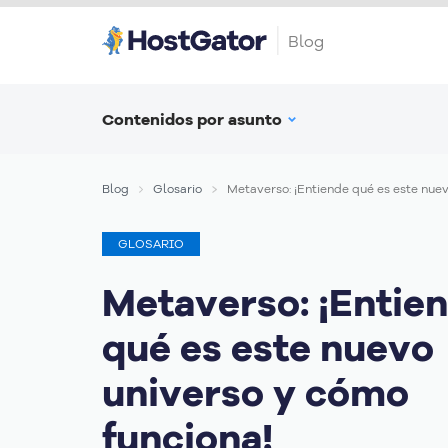
Blog
Contenidos por asunto
Blog
Glosario
Metaverso: ¡Entiende qué es este nuev
GLOSARIO
Metaverso: ¡Entie
qué es este nuevo
universo y cómo
funciona!