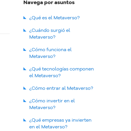
Navega por asuntos
¿Qué es el Metaverso?
¿Cuándo surgió el
Metaverso?
Evolución del Metaverso
¿Cómo funciona el
Metaverso?
¿Qué tecnologías componen
el Metaverso?
Realidad Virtual
¿Cómo entrar al Metaverso?
Realidad Aumentada
¿Cómo invertir en el
NFT
Metaverso?
Criptomonedas
¿Qué empresas ya invierten
Blockchain
en el Metaverso?