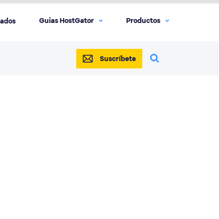
Guias HostGator
Productos
iados
Suscríbete