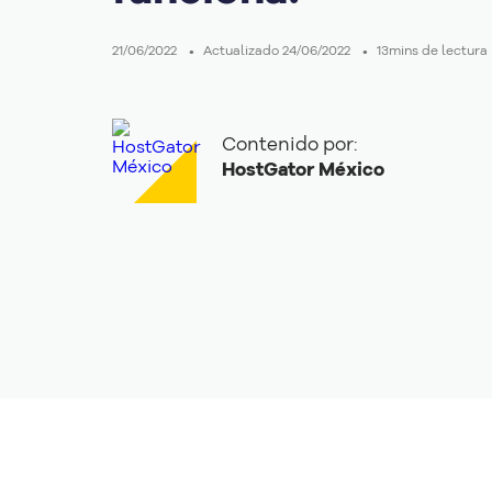
21/06/2022
Actualizado 24/06/2022
13mins de lectura
About Co
By visiting 
resolution,
that monitor
Contenido por:
party with w
read our
Pr
HostGator México
Cookie Not
Cookies Se