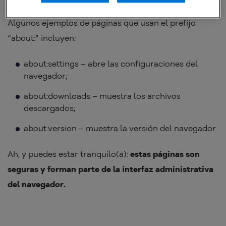
Algunos ejemplos de páginas que usan el prefijo
“about:” incluyen:
about:settings – abre las configuraciones del
navegador;
about:downloads – muestra los archivos
descargados;
about:version – muestra la versión del navegador.
Ah, y puedes estar tranquilo(a):
estas páginas son
seguras y forman parte de la interfaz administrativa
del navegador.