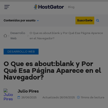
Blog
Suscríbete
Contenidos por asunto
Desarrollo
O Que es about:blank y Por Qué Esa Página Aparece
Web
en el Navegador?
DESARROLLO WEB
O Que es about:blank y Por
Qué Esa Página Aparece en el
Navegador?
Julio Pires
26/06/2025
Actualizado 26/06/2025
11mins de lectura