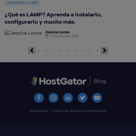
DESARROLLO WEB
C
¿Qué es LAMP? Aprenda a instalarlo,
G
configurarlo y mucho más.
Jessica Loose
13 Noviembre, 2025
Previous
Next
Blog
HostGator - Todos los derechos reservados