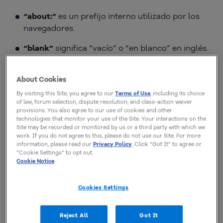
“about:”
es un prefijo interno utilizado por los
navegadores.
“blank”
significa “vacío” o “en blanco” en inglés.
Vamos entender mejor cada una de estas partes en
About Cookies
los temas a seguir.
By visiting this Site, you agree to our
Terms of Use
, including its choice
of law, forum selection, dispute resolution, and class-action waiver
provisions. You also agree to our use of cookies and other
Origem do prefixo about: nos
technologies that monitor your use of the Site. Your interactions on the
Site may be recorded or monitored by us or a third party with which we
navegadores
work. If you do not agree to this, please do not use our Site. For more
information, please read our
Privacy Policy
. Click “Got It” to agree or
“Cookie Settings” to opt out.
El prefijo “about:” es utilizado por navegadores como
Cookie Notice
Google Chrome
, Mozilla Firefox, Microsoft Edge y
otros para acceder a páginas internas de
Cookies Settings
configuración o estado. No te lleva a un sitio de
Reject All
Got It
internet, sino a una función propia del navegador.