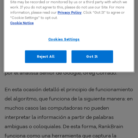
Site may be recorded or monitored by us or a third party with which we
work. If you do not agree to this, please do not use our Site. For more
Muchos expertos creen que RankBrain es una parte
information, please read our
Privacy Policy
. Click “Got It” to agree or
“Cookie Settings” to opt out.
integral del algoritmo de búsqueda Hummingbird, que
Cookie Notice
a su vez fue creado para ayudar a Google a
comprender mejor el
significado de las solicitudes de
Cookies Settings
búsquedas realizadas con ciertas palabras clave
.
Reject All
Got It
En el año 2015, RankBrain fue presentado al público
por el analista Senior de Google, Greg Corrado.
En esta ocasión detalló el principio de funcionamiento
del algoritmo, que funciona de la siguiente manera: en
muchos casos las computadoras no pueden
interpretar la información a partir de palabras
ambiguas o coloquiales. De esta forma, RankBrain
funciona como una herramienta que captura la