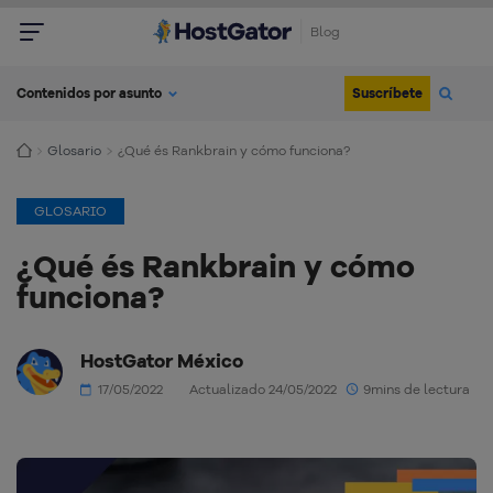
Blog
Suscríbete
Contenidos por asunto
Glosario
¿Qué és Rankbrain y cómo funciona?
GLOSARIO
¿Qué és Rankbrain y cómo
funciona?
HostGator México
17/05/2022
Actualizado 24/05/2022
9mins de lectura