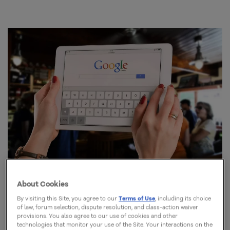
About Cookies
By visiting this Site, you agree to our
Terms of Use
, including its choice
of law, forum selection, dispute resolution, and class-action waiver
¿Qué es RankBrain?
provisions. You also agree to our use of cookies and other
technologies that monitor your use of the Site. Your interactions on the