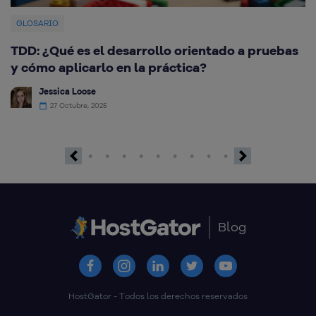
GLOSARIO
TDD: ¿Qué es el desarrollo orientado a pruebas
¿
y cómo aplicarlo en la práctica?
c
Jessica Loose
27 Octubre, 2025
Previous
Next
Blog
HostGator - Todos los derechos reservados