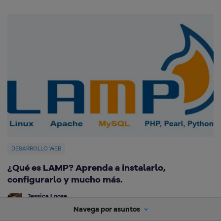
DESARROLLO WEB
¿Qué es LAMP? Aprenda a instalarlo,
C
configurarlo y mucho más.
G
Jessica Loose
13 Noviembre, 2025
Navega por asuntos