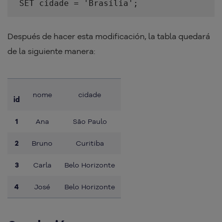
SET cidade = 'Brasília';
Después de hacer esta modificación, la tabla quedará
de la siguiente manera:
nome
cidade
id
1
Ana
São Paulo
2
Bruno
Curitiba
3
Carla
Belo Horizonte
4
José
Belo Horizonte