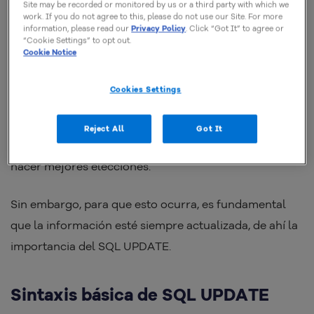
Site may be recorded or monitored by us or a third party with which we
work. If you do not agree to this, please do not use our Site. For more
tiempo.
information, please read our
Privacy Policy
. Click “Got It” to agree or
“Cookie Settings” to opt out.
Cookie Notice
Importância na manipulação de dados
Cookies Settings
La manipulación de datos es una acción
imprescindible para que los tomadores de decisiones
Reject All
Got It
puedan extraer la información correcta para poder
hacer mejores elecciones.
Sin embargo, para que esto ocurra, es fundamental
que la información esté siempre actualizada, de ahí la
importancia del SQL UPDATE.
Sintaxis básica de SQL UPDATE