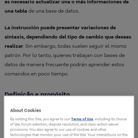
es necesario actualizar una o más informaciones de
una tabla
de una base de datos.
La instrucción puede presentar variaciones de
sintaxis, dependiendo del tipo de cambio que deseas
realizar
. Sin embargo, todas suelen seguir el mismo
patrón. Por lo tanto, quienes trabajan con bases de
datos de manera frecuente podrán aprender estos
comandos en poco tiempo.
Definição e propósito
El comando UPDATE SQL tiene como objetivo
About Cookies
facilitar la actualización de cualquier tipo de
By visiting this Site, you agree to our
Terms of Use
, including its choice
of law, forum selection, dispute resolution, and class-action waiver
información en una base de datos
, pudiendo, incluso,
provisions. You also agree to our use of cookies and other
technologies that monitor your use of the Site. Your interactions on the
ser empleado para alterar varios ítems al mismo