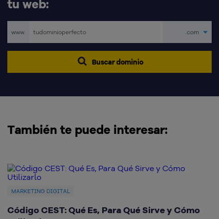
tu web:
www.
.com
Buscar dominio
También te puede interesar:
MARKETING DIGITAL
Código CEST: Qué Es, Para Qué Sirve y Cómo
Q