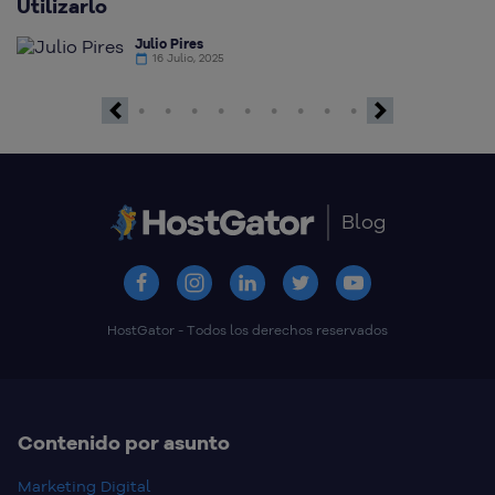
Utilizarlo
d
Julio Pires
16 Julio, 2025
Previous
Next
Blog
HostGator - Todos los derechos reservados
Contenido por asunto
Marketing Digital