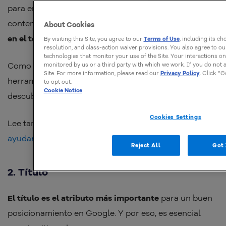
para encontrar la respuesta que se brinda en dicho
contenido. Luego,
define la palabra clave y agrégala
About Cookies
en el texto de manera natural.
By visiting this Site, you agree to our
Terms of Use
, including its ch
resolution, and class-action waiver provisions. You also agree to o
technologies that monitor your use of the Site. Your interactions o
Como ayuda para esta definición, utiliza algunas
monitored by us or a third party with which we work. If you do not a
Site. For more information, please read our
Privacy Policy
. Click “G
herramientas como por ejemplo
Google Trends
, para
to opt out.
Cookie Notice
descubrir cuál es la palabra más buscada.
Cookies Settings
Lee también:
Herramientas de Google que pueden
ayudar a tu negocio
Reject All
Got 
2. Título
El título es el atributo más importante
para un buen
posicionamiento en Google. Y por eso, es esencial