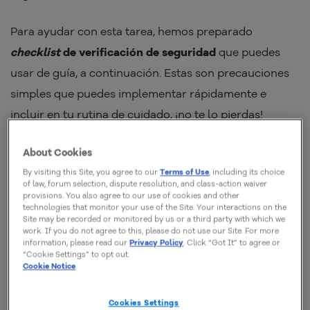
Para ayudar con esta tarea, hemos preparado
checklist
de verificación de seguridad
que puedes
usar de guía, a continuación. Estas son precauciones
simples que puedes implementar rápidamente e
incluir en tu rutina de cuidado, ¡no te lo pierdas!
About Cookies
1. Mantén tus softwares
By visiting this Site, you agree to our
Terms of Use
, including its choice
actualizados
of law, forum selection, dispute resolution, and class-action waiver
provisions. You also agree to our use of cookies and other
technologies that monitor your use of the Site. Your interactions on the
El primer paso es uno de los más simples, pero marca
Site may be recorded or monitored by us or a third party with which we
work. If you do not agree to this, please do not use our Site. For more
una gran diferencia. Muchas de las actualizaciones de
information, please read our
Privacy Policy
. Click “Got It” to agree or
“Cookie Settings” to opt out.
software se realizan específicamente para reducir las
Cookie Notice
vulnerabilidades de seguridad y proteger tu
privacidad frente a los hackers. Incluso si estas
Cookies Settings