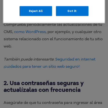
actualizaciones te pueden parecer algo irritantes, no
las pospongas.
Reject All
Got It
Comprueba periódicamente las actualizaciones de tu
CMS,
como WordPress
, por ejemplo, y cualquier otro
sistema relacionado con el funcionamiento de tu sitio
web.
También puede interesarte
:
Seguridad en internet
¡cuidados para tener un sitio web seguro!
2. Usa contraseñas seguras y
actualízalas con frecuencia
Asegúrate de que tu contraseña para ingresar al área