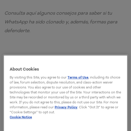
Consulta aquí algunos consejos para saber si tu
WhatsApp ha sido clonado y, además, formas para
defenderte.
Tener el
WhatsApp
clonado es un temor de las
About Cookies
personas. Después de todo, prácticamente todo el
By visiting this Site, you agree to our
Terms of Use
, including its choice
mundo tiene un amigo o familiar que haya padecido
of law, forum selection, dispute resolution, and class-action waiver
provisions. You also agree to our use of cookies and other
este tipo de problema.
technologies that monitor your use of the Site. Your interactions on the
Site may be recorded or monitored by us or a third party with which we
work. If you do not agree to this, please do not use our Site. For more
Debido a la importancia del tema,
HostGator
ha
information, please read our
Privacy Policy
. Click “Got It” to agree or
“Cookie Settings” to opt out.
preparado un contenido completo para ayudarte a
Cookie Notice
verificar si tu WhatsApp ha sido clonado y también