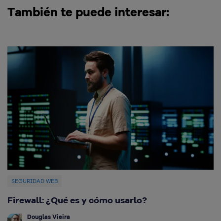
También te puede interesar:
SEGURIDAD WEB
Firewall: ¿Qué es y cómo usarlo?
Q
e
Douglas Vieira