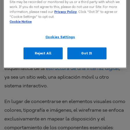
Site may be recorded or monitored by us or a third party with which we
work. If you do not agree to this, please do not use our Site. For more
information, please read our
Privacy Policy
. Click “Got It” to agree or
“Cookie Settings” to opt out.
Cookie Notice
Cookies Settings
Reject All
Got It
Un
wireframe
es una representación simplificada y
esquemática de la
estructura de una interfaz digital
,
ya sea un sitio web, una aplicación móvil u otro
sistema interactivo.
En lugar de concentrarse en elementos visuales como
colores, tipografía e imágenes, el wireframe se enfoca
exclusivamente en mapear la disposición y el
comportamiento de los componentes esenciales: