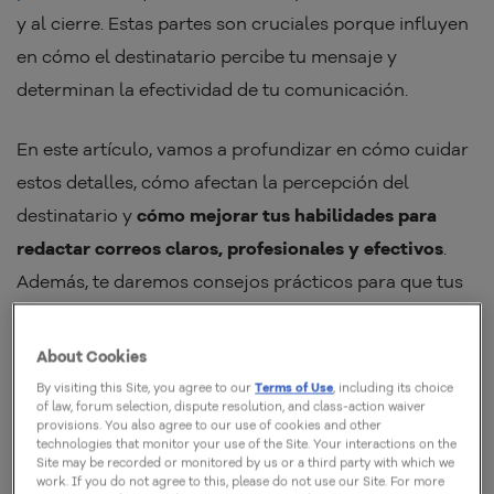
y al cierre. Estas partes son cruciales porque influyen
en cómo el destinatario percibe tu mensaje y
determinan la efectividad de tu comunicación.
En este artículo, vamos a profundizar en cómo cuidar
estos detalles, cómo afectan la percepción del
destinatario y
cómo mejorar tus habilidades para
redactar correos claros, profesionales y efectivos
.
Además, te daremos consejos prácticos para que tus
saludos y cierres sean adecuados, garantizando un
tono respetuoso y profesional. ¿Listo para aprenderlo
About Cookies
todo? ¡Sigue leyendo!
By visiting this Site, you agree to our
Terms of Use
, including its choice
of law, forum selection, dispute resolution, and class-action waiver
provisions. You also agree to our use of cookies and other
technologies that monitor your use of the Site. Your interactions on the
Site may be recorded or monitored by us or a third party with which we
work. If you do not agree to this, please do not use our Site. For more