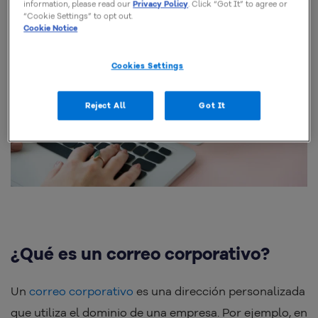
information, please read our
Privacy Policy
. Click “Got It” to agree or
“Cookie Settings” to opt out.
Cookie Notice
Cookies Settings
Reject All
Got It
¿Qué es un correo corporativo?
Un
correo corporativo
es una dirección personalizada
que utiliza el dominio de una empresa. Por ejemplo, en