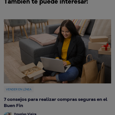
También te puede interesar:
VENDER EN LÍNEA
V
7 consejos para realizar compras seguras en el
C
Buen Fin
g
Douglas Vieira