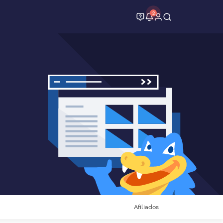
2
Afiliados