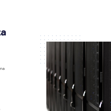
ta
una
e