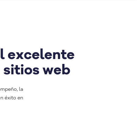
l excelente
 sitios web
empeño, la
an éxito en