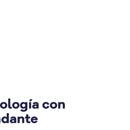
nología con
ndante