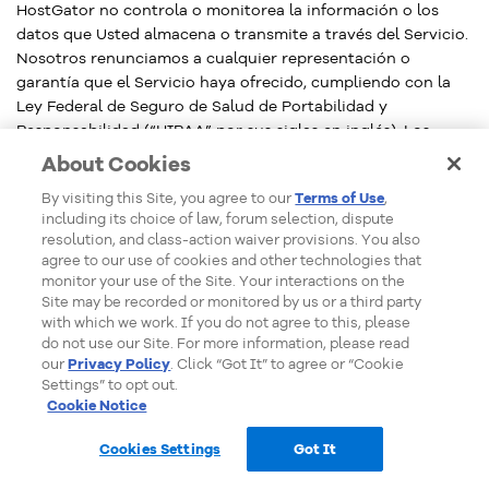
HostGator no controla o monitorea la información o los
datos que Usted almacena o transmite a través del Servicio.
Nosotros renunciamos a cualquier representación o
garantía que el Servicio haya ofrecido, cumpliendo con la
Ley Federal de Seguro de Salud de Portabilidad y
Responsabilidad (“HIPAA” por sus siglas en inglés). Los
clientes que requieren el almacenamiento seguro de
About Cookies
“información de salud protegida” tal como se define bajo
By visiting this Site, you agree to our
Terms of Use
,
HIPPA tienen expresamente prohibido el uso del Servicio
including its choice of law, forum selection, dispute
para tal efecto. Almacenar y permitir el acceso a
resolution, and class-action waiver provisions. You also
“información protegida de salud” es una violación de este
agree to our use of cookies and other technologies that
Acuerdo y fundamenta la terminación inmediata de la
monitor your use of the Site. Your interactions on the
cuenta. Nosotros no firmamos “Acuerdos de Negocios
Site may be recorded or monitored by us or a third party
Asociados” y Usted está de acuerdo en que HostGator no es
with which we work. If you do not agree to this, please
do not use our Site. For more information, please read
un Socio o subcontratista o agente suyo en virtud de
our
Privacy Policy
. Click “Got It” to agree or “Cookie
HIPAA. Si Usted tiene alguna pregunta respecto a la
Settings” to opt out.
seguridad de sus datos, deberá contactarnos por Ticket.
Cookie Notice
Cookies Settings
Got It
11.
Compatibilidad con los Servicios
Ventas en línea