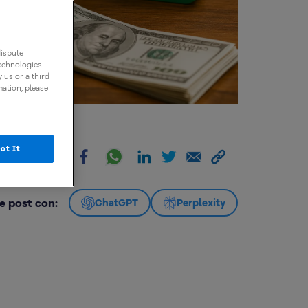
dispute
technologies
 us or a third
mation, please
ot It
artir:
e post con:
ChatGPT
Perplexity