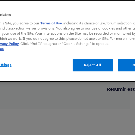
a
okies
this Site, you agree to our
Terms of Use
, including its choice of law, forum selection, 
 and class-action waiver provisions. You also agree to our use of cookies and other 
 your use of the Site. Your interactions on the Site may be recorded or monitored by
hich we work. If you do not agree to this, please do not use our Site. For more infor
ivacy Policy
. Click “Got It” to agree or “Cookie Settings” to opt out.
ice
ttings
Reject All
G
Comp
Resumir est