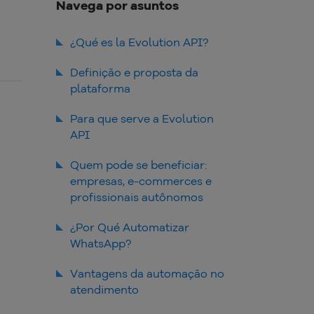
Navega por asuntos
¿Qué es la Evolution API?
Definição e proposta da
plataforma
Para que serve a Evolution
API
Quem pode se beneficiar:
empresas, e-commerces e
profissionais autônomos
¿Por Qué Automatizar
WhatsApp?
WhatsApp como canal
Vantagens da automação no
estratégico de atendimento e
atendimento
vendas