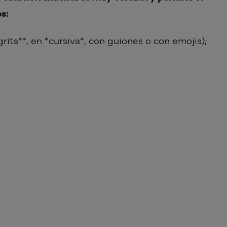
s:
rita**, en *cursiva*, con guiones o con emojis);