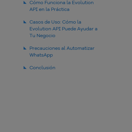
Cómo Funciona la Evolution
API en la Práctica
Conexão com o WhatsApp via
Casos de Uso: Cómo la
API
Evolution API Puede Ayudar a
Recursos disponíveis
Tu Negocio
Atendimento automatizado
Precauciones al Automatizar
com chatbot
WhatsApp
Envio de notificações de
pedidos e status
Políticas do WhatsApp e boas
Conclusión
práticas
Campanhas de marketing com
mensagens segmentadas
Evite spam e preserve a
experiência do usuário
Dicas de segurança para
proteger sua integração