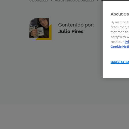
07/08/2025
Actualizado 07/08/2025
15mins de lectur
About Co
By visiting 
Contenido por:
resolution,
Julio Pires
that monitor
party with w
read our
Pr
Cookie Not
Cookies Se