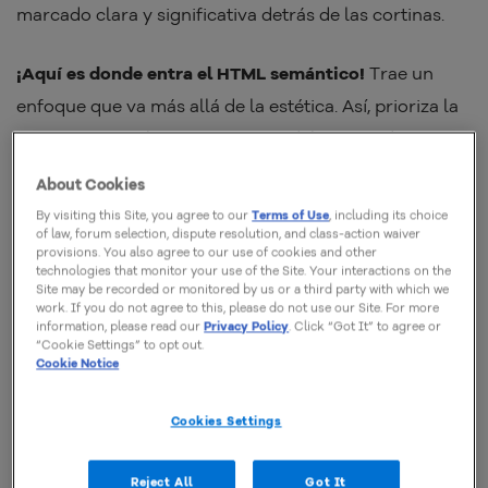
marcado clara y significativa detrás de las cortinas.
¡Aquí es donde entra el HTML semántico!
Trae un
enfoque que va más allá de la estética. Así, prioriza la
comprensión y la interpretación del contenido por
parte de navegadores y seres humanos.
About Cookies
By visiting this Site, you agree to our
Terms of Use
, including its choice
En este artículo, vamos a sumergirnos en el mundo
of law, forum selection, dispute resolution, and class-action waiver
provisions. You also agree to our use of cookies and other
del HTML semántico. Exploraremos qué es, por qué es
technologies that monitor your use of the Site. Your interactions on the
Site may be recorded or monitored by us or a third party with which we
crucial para el éxito de tu sitio web y cuáles son las
work. If you do not agree to this, please do not use our Site. For more
etiquetas que lo componen.
information, please read our
Privacy Policy
. Click “Got It” to agree or
“Cookie Settings” to opt out.
Cookie Notice
Entonces, ¿comenzamos nuestra jornada para
desentrañar los misterios del HTML semántico? Es
Cookies Settings
hora de descubrir cómo puede mejorar la calidad y el
rendimiento de tu desarrollo web.
Reject All
Got It