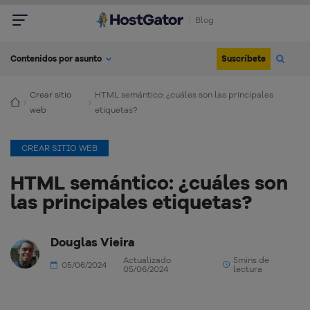
Blog
Suscríbete
Contenidos por asunto
Crear sitio
HTML semántico: ¿cuáles son las principales
web
etiquetas?
CREAR SITIO WEB
HTML semántico: ¿cuáles son
las principales etiquetas?
Douglas Vieira
Actualizado
5mins de
05/06/2024
05/06/2024
lectura