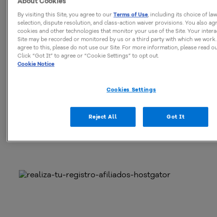
ventas. ¡Puedes ganar tanto cuanto desees!
About Cookies
By visiting this Site, you agree to our
Terms of Use
, including its choice of la
selection, dispute resolution, and class-action waiver provisions. You also ag
¿Cómo funciona el Programa de Afiliados
cookies and other technologies that monitor your use of the Site. Your intera
Site may be recorded or monitored by us or a third party with which we work.
en la práctica?
agree to this, please do not use our Site. For more information, please read o
Click “Got It” to agree or “Cookie Settings” to opt out.
Cookie Notice
Si estás interesado en participar del Programa de
Afiliados y quieres saber como funciona en la
Cookies Settings
práctica, a continuación te mostraremos cuáles son
los pasos que debes seguir para ganar dinero
Reject All
Got It
promoviendo a HostGator en tu sitio web: