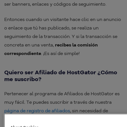
ser banners, enlaces y códigos de seguimiento.
Entonces cuando un visitante hace clic en un anuncio
o enlace que tú has publicado, se realiza un
seguimiento de la transacción. Y si la transacción se
concreta en una venta,
recibes la comisión
correspondiente
. ¡Es así de simple!
Quiero ser Afiliado de HostGator ¿Cómo
me suscribo?
Pertenecer al programa de Afiliados de HostGator es
muy fácil. Te puedes suscribir a través de nuestra
página de registro de afiliados
, sin necesidad de
comprar ningún servicio, y sin exigencias de metas de