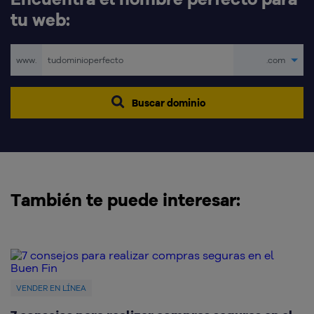
tu web:
www.
.com
Buscar dominio
También te puede interesar:
VENDER EN LÍNEA
V