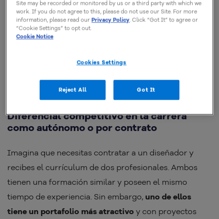
Site may be recorded or monitored by us or a third party with which we
Un sitio web bien hecho te ayuda a diferenciarte de la
work. If you do not agree to this, please do not use our Site. For more
information, please read our
Privacy Policy
. Click “Got It” to agree or
competencia
y es capaz de aumentar tus
“Cookie Settings” to opt out.
Cookie Notice
posibilidades de ser contratado. Esto se debe a que
este material funciona como una especie de prueba
Cookies Settings
de que realmente eres capaz de realizar la actividad
que se te está solicitando.
Reject All
Got It
Diferencial competitivo en la carrera
como autónomo o por contrato
Imagina que necesitas contratar a un diseñador y
recibes el currículum de dos profesionales. Ambos
tienen una formación similar y poseen el mismo
tiempo de experiencia. Sin embargo,
uno de ellos
tiene un portafolio más atractivo
y con proyectos