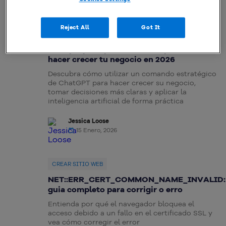
Reject All
Got It
CREAR SITIO WEB
El mejor prompt de ChatGPT para
hacer crecer tu negocio en 2026
Descubra cómo utilizar un comando estratégico
de ChatGPT para hacer crecer su negocio,
tomar decisiones más claras y aplicar la
inteligencia artificial de forma práctica
Jessica Loose
15 Enero, 2026
CREAR SITIO WEB
NET::ERR_CERT_COMMON_NAME_INVALID:
guia completo para corrigir o erro
Entienda por qué el navegador bloquea el
acceso debido a un fallo en el certificado SSL y
vea cómo corregir el error