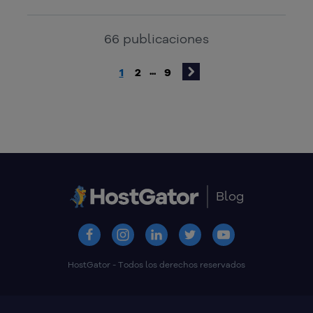
66
publicaciones
1
2
9
...
Blog
HostGator - Todos los derechos reservados