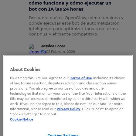
cómo funciona y cómo ejecutar un
bot con IA las 24 horas
Descubra qué es OpenClaw, cómo funciona y
dónde ejecutar este bot de automatización
inteligente para optimizar tareas de forma
continua y eficiente.competitivo.
Jessica Loose
02 Febrero, 2026
About Cookies
GLOSARIO
By visiting this Site, you agree to our
Terms of Use
, including its choice
Agentes de atención al cliente con
of law, forum selection, dispute resolution, and class-action waiver
IA: definición, funcionamiento y
provisions. You also agree to our use of cookies and other
requisitos de infraestructura
technologies that monitor your use of the Site. Your interactions on the
Site may be recorded or monitored by us or a third party with which we
¿Qué son los agentes de atención al cliente con
work. If you do not agree to this, please do not use our Site. For more
IA, cómo funcionan en la práctica y qué
information, please read our
Privacy Policy
. Click “Got It” to agree or
infraestructura se necesita para operarlos de
“Cookie Settings” to opt out.
manera escalable, segura y profesional?
Cookie Notice
Jessica Loose
Cookies Settings
16 Enero, 2026