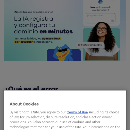
¿Qué es el error
ERR_SSL_PROTOCOL_ERROR?
About Cookies
El ERR_SSL_PROTOCOL_ERROR es un error muy
By visiting this Site, you agree to our
Terms of Use
, including its choice
of law, forum selection, dispute resolution, and class-action waiver
común, y que puede aparecer en todos los
provisions. You also agree to our use of cookies and other
technologies that monitor your use of the Site. Your interactions on the
navegadores.
Ocurre cuando no es posible cargar la