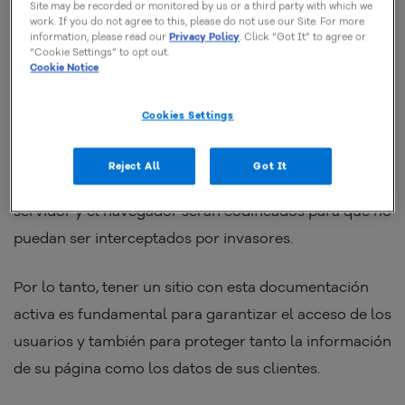
Site may be recorded or monitored by us or a third party with which we
work. If you do not agree to this, please do not use our Site. For more
información de un sitio debido a algún problema con
information, please read our
Privacy Policy
. Click “Got It” to agree or
e
l certificado SSL
.
“Cookie Settings” to opt out.
Cookie Notice
El certificado SSL es un documento instalado en el
Cookies Settings
servidor del sitio que autentica la identidad de la
página y permite una conexión cifrada
. Esto significa
Reject All
Got It
que garantiza que los datos transmitidos entre el
servidor y el navegador serán codificados para que no
puedan ser interceptados por invasores.
Por lo tanto, tener un sitio con esta documentación
activa es fundamental para garantizar el acceso de los
usuarios y también para proteger tanto la información
de su página como los datos de sus clientes.