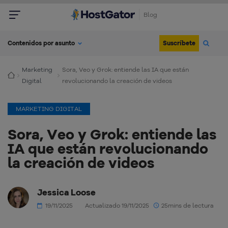
Blog
Suscríbete
Contenidos por asunto
Marketing
Sora, Veo y Grok: entiende las IA que están
Digital
revolucionando la creación de videos
MARKETING DIGITAL
Sora, Veo y Grok: entiende las
IA que están revolucionando
la creación de videos
Jessica Loose
19/11/2025
Actualizado 19/11/2025
25mins de lectura