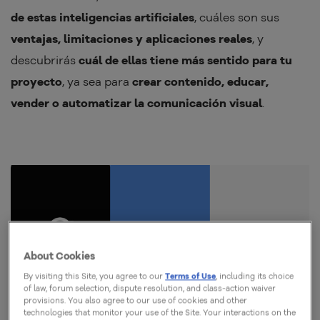
de estas inteligencias artificiales
, cuáles son sus
ventajas, limitaciones y aplicaciones reales
, y
descubrirás
cuál de ellas tiene más sentido para tu
proyecto
, ya sea para
crear contenido, educar,
vender o automatizar la comunicación visual
.
About Cookies
By visiting this Site, you agree to our
Terms of Use
, including its choice
of law, forum selection, dispute resolution, and class-action waiver
provisions. You also agree to our use of cookies and other
technologies that monitor your use of the Site. Your interactions on the