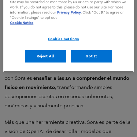
Site may be recorded or monitored by us or a third party with which we
work. If you do not agree to this, please do not use our Site. For more
information, please read our
Privacy Policy
. Click “Got It” to agree or
“Cookie Settings” to opt out.
Cookie Notice
¿Qué es Sora (OpenAI)?
Cookies Settings
El
Sora
es el modelo de inteligencia artificial de
Reject All
Got It
OpenAI
orientado a la
generación de videos realistas
a partir de texto e imagen
. El objetivo de la empresa
con Sora es
enseñar a las IA a comprender el mundo
físico en movimiento
, transformando simples
descripciones escritas en escenas coherentes,
dinámicas y visualmente precisas.
Más que una herramienta creativa, Sora es parte de la
visión de OpenAI de desarrollar modelos que