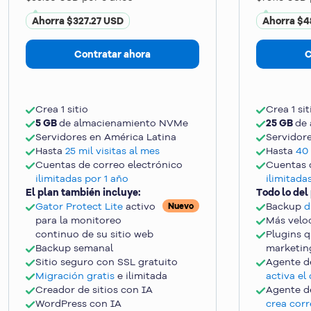
Ahorra $327.27 USD
Ahorra $4
Contratar ahora
C
Crea 1 sitio
Crea 1 sit
5 GB
de almacienamiento NVMe
25 GB
de
Servidores en América Latina
Servidor
Hasta
25 mil visitas al mes
Hasta
40 
Cuentas de correo electrónico
Cuentas 
ilimitadas por 1 año
ilimitada
El plan también incluye:
Todo lo del
Gator Protect Lite
activo
Backup
d
Nuevo
para la monitoreo
Más velo
continuo de su sitio web
Plugins q
Backup semanal
marketin
Sitio seguro con SSL gratuito
Agente d
Migración gratis
e ilimitada
activa el
Creador de sitios con IA
Agente d
WordPress con IA
crea corr