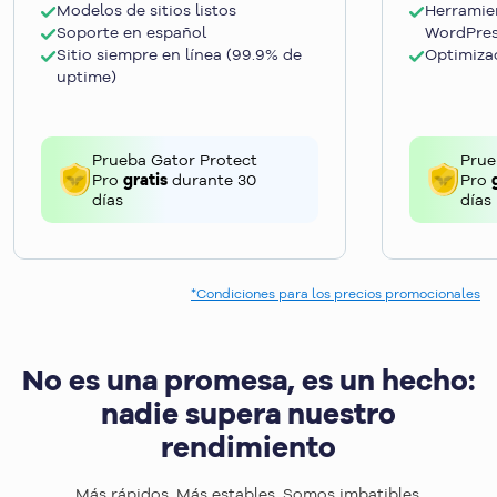
Modelos de sitios listos
Herramie
Soporte en español
WordPre
Sitio siempre en línea (99.9% de
Optimizac
uptime)
Prueba Gator Protect
Prue
Pro
gratis
durante 30
Pro
días
días
*Condiciones para los precios promocionales
No es una promesa, es un hecho:
nadie supera nuestro
rendimiento
Más rápidos. Más estables. Somos imbatibles.