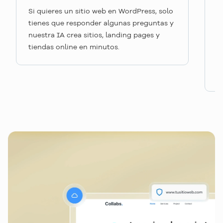
C
Si quieres un sitio web en WordPress, solo
tienes que responder algunas preguntas y
P
nuestra IA crea sitios, landing pages y
c
tiendas online en minutos.
m
u
s