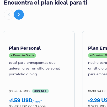
Encuentra el plan ideal para ti
Plan Personal
Plan E
+ Dominio Gratis
+ Dominio G
Ideal para principiantes que
Hecho para
quieren crear un sitio personal,
un sitio o 
portafolio o blog
para empez
$359.64 USD
$539.64 U
84% OFF
1.59
USD
2.29
U
$
$
/mes*
$55.36 USD por 3 años
$79.13 USD 