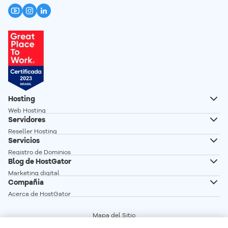
Hosting
Web Hosting
Servidores
Hosting Wordpress
Reseller Hosting
Creador de Sitios
Servicios
Servidor VPS
Registro de Dominios
Servidor VPS n8n autoalojado
Blog de HostGator
Transferencia de Dominios
Servidor Dedicado Linux
Marketing digital
Correo profesional
Compañia
Servidor Dedicado Windows
Desarrollo Web
Acerca de HostGator
Glosario
Programa de Afiliados
Vender en linea
Mapa del Sitio
Red de Servidores
Términos del Servicio
Crear sitio web