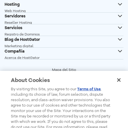
Hosting
Web Hosting
Servidores
Hosting Wordpress
Reseller Hosting
Creador de Sitios
Servicios
Servidor VPS
Registro de Dominios
Servidor VPS n8n autoalojado
Blog de HostGator
Transferencia de Dominios
Servidor Dedicado Linux
Marketing digital
Correo profesional
Compañia
Servidor Dedicado Windows
Desarrollo Web
Acerca de HostGator
Glosario
Programa de Afiliados
Vender en linea
Mapa del Sitio
Red de Servidores
Términos del Servicio
Crear sitio web
About Cookies
Precios
Central de Privacidad
Seguridad Web
Status de los Servicios
Cookie Settings
By visiting this Site, you agree to our
Terms of Use
,
Do Not Sell My Personal Information
including its choice of law, forum selection, dispute
Report Ethical Hacking
resolution, and class-action waiver provisions. You also
agree to our use of cookies and other technologies that
monitor your use of the Site. Your interactions on the
Site may be recorded or monitored by us or a third party
Formas de Pago
with which we work. If you do not agree to this, please
do not use our Site. For more information, please read